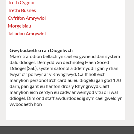
Treth Cygnor
Trethi Busnes
Cyfrifon Amrywiol
Morgeisiau
Taliadau Amrywiol
Gwybodaeth o ran Diogelwch
Mae'r trafodion bellach yn cael eu gwneud dan system
dalu ddiogel. Defnyddiwn dechnoleg Haen Soced
Ddiogel (SSL), system safonol a ddefnyddir gan y rhan
fwyaf o'r porwyr ar y Rhyngrwyd. Caiff holl eich
manylion personol a'ch cardiau eu diogelu gan god 128
darn, pan gânt eu hanfon dros y Rhyngrwyd.Caiff
manylion eich cerdyn eu cadw ar weinydd y tu ôl i wal
ddiogel. Dim ond staff awdurdodedig sy'n cael gweld yr
wybodaeth hon