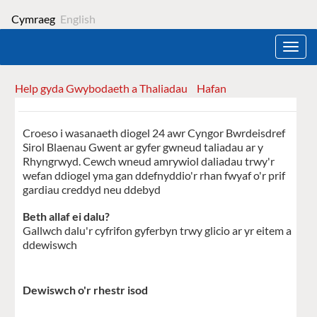
Cymraeg
English
Toggl
navig
Help gyda Gwybodaeth a Thaliadau
Hafan
Form
Croeso i wasanaeth diogel 24 awr Cyngor Bwrdeisdref
Sirol Blaenau Gwent ar gyfer gwneud taliadau ar y
Rhyngrwyd. Cewch wneud amrywiol daliadau trwy'r
wefan ddiogel yma gan ddefnyddio'r rhan fwyaf o'r prif
gardiau creddyd neu ddebyd
Beth allaf ei dalu?
Gallwch dalu'r cyfrifon gyferbyn trwy glicio ar yr eitem a
ddewiswch
Dewiswch o'r rhestr isod