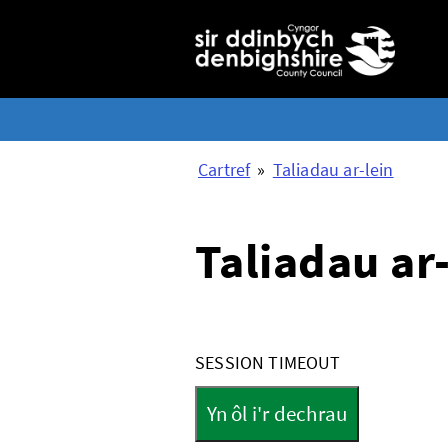
Cartref
»
Taliadau ar-lein
Taliadau ar-
Form
SESSION TIMEOUT