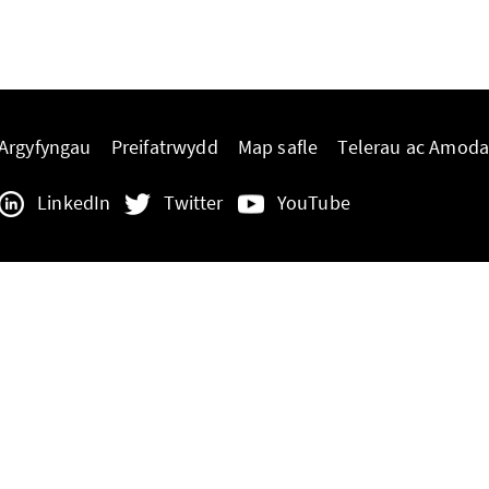
Argyfyngau
Preifatrwydd
Map safle
Telerau ac Amod
LinkedIn
Twitter
YouTube