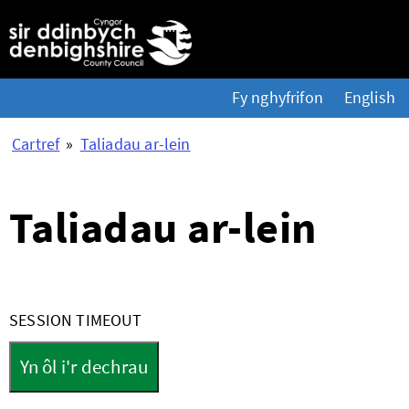
Fy nghyfrifon
English
Cartref
»
Taliadau ar-lein
Taliadau ar-lein
Form
SESSION TIMEOUT